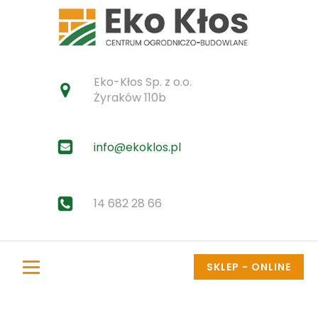
Eko-Kłos Sp. z o.o.
Żyraków 110b
info@ekoklos.pl
14 682 28 66
SKLEP - ONLINE