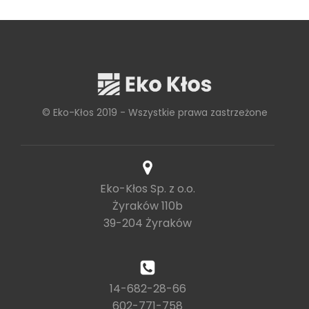
© Eko-Kłos 2019 - Wszystkie prawa zastrzeżone
Eko-Kłos Sp. z o.o.
Żyraków 110b
39-204 Żyraków
14-682-28-66
602-771-758