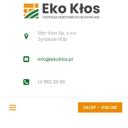
Eko-Kłos Sp. z o.o.
Żyraków 110b
info@ekoklos.pl
14 682 28 66
SKLEP - ONLINE