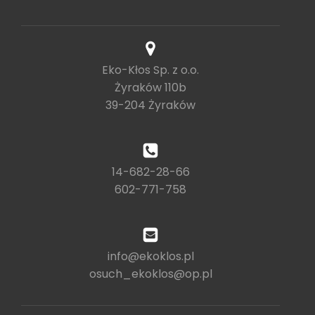
Eko-Kłos Sp. z o.o.
Żyraków 110b
39-204 Żyraków
14-682-28-66
602-771-758
info@ekoklos.pl
osuch_ekoklos@op.pl