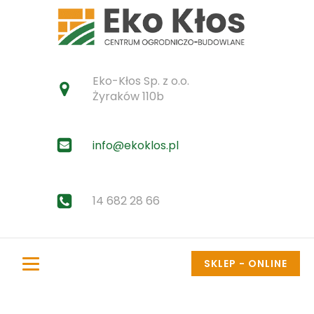
Eko-Kłos Sp. z o.o.
Żyraków 110b
info@ekoklos.pl
14 682 28 66
SKLEP - ONLINE