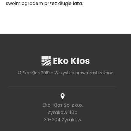
swoim ogrodem przez długie lata.
© Eko-Kłos 2019 - Wszystkie prawa zastrzeżone
Eko-Kłos Sp. z o.o.
Żyraków 110b
39-204 Żyraków