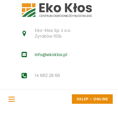
Eko-Kłos Sp. z o.o.
Żyraków 110b
info@ekoklos.pl
14 682 28 66
SKLEP - ONLINE