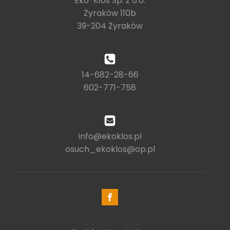
Eko-Kłos Sp. z o.o.
Żyraków 110b
39-204 Żyraków
14-682-28-66
602-771-758
info@ekoklos.pl
osuch_ekoklos@op.pl