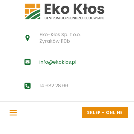
Eko-Kłos Sp. z o.o.
Żyraków 110b
info@ekoklos.pl
14 682 28 66
SKLEP - ONLINE