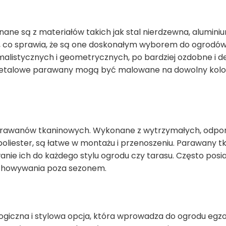
ne są z materiałów takich jak stal nierdzewna, aluminium
 co sprawia, że są one doskonałym wyborem do ogrodów n
alistycznych i geometrycznych, po bardziej ozdobne i dek
etalowe parawany mogą być malowane na dowolny kolor,
parawanów tkaninowych. Wykonane z wytrzymałych, odpor
oliester, są łatwe w montażu i przenoszeniu. Parawany t
ie ich do każdego stylu ogrodu czy tarasu. Często posiad
zechowywania poza sezonem.
iczna i stylowa opcja, która wprowadza do ogrodu egzot