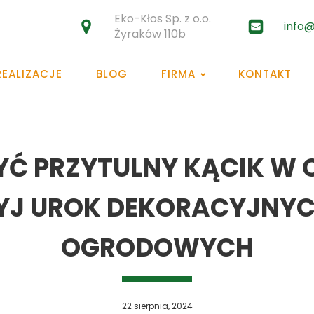
Eko-Kłos Sp. z o.o.
info@
Żyraków 110b
REALIZACJE
BLOG
FIRMA
KONTAKT
Ć PRZYTULNY KĄCIK W O
RYJ UROK DEKORACYJN
OGRODOWYCH
22 sierpnia, 2024