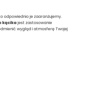
lko odpowiednio je zaaranżujemy.
o kącika
jest zastosowanie
 odmienić wygląd i atmosferę Twojej