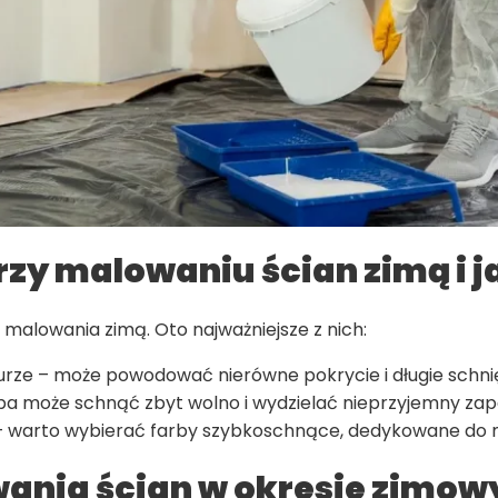
rzy malowaniu ścian zimą i j
malowania zimą. Oto najważniejsze z nich:
urze – może powodować nierówne pokrycie i długie schnię
ba może schnąć zbyt wolno i wydzielać nieprzyjemny zap
– warto wybierać farby szybkoschnące, dedykowane do 
wania ścian w okresie zimo