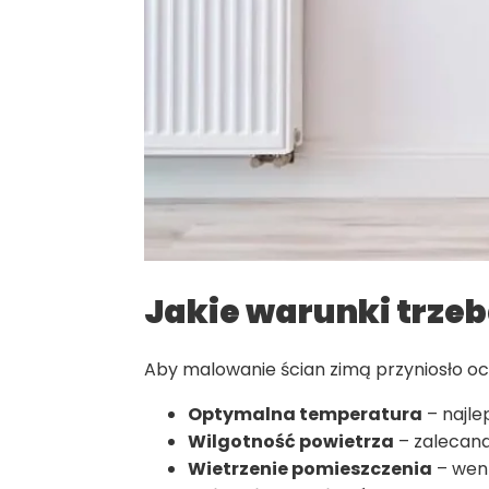
Jakie warunki trzeb
Aby malowanie ścian zimą przyniosło ocz
Optymalna temperatura
– najle
Wilgotność powietrza
– zalecana
Wietrzenie pomieszczenia
– went