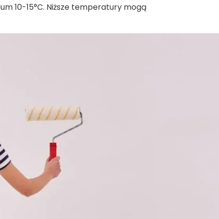
mum 10-15°C. Niższe temperatury mogą