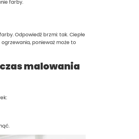
ie farby.
arby. Odpowiedź brzmi: tak. Ciepłe
o ogrzewania, ponieważ może to
dczas malowania
ek:
nąć.