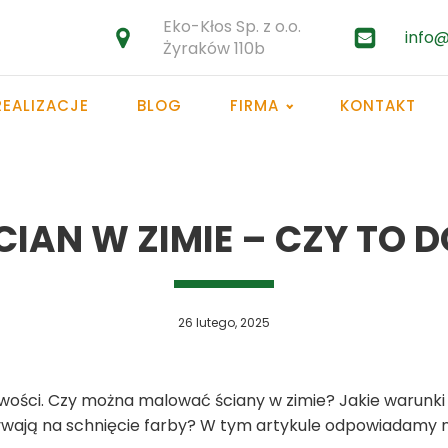
Eko-Kłos Sp. z o.o.
info@
Żyraków 110b
REALIZACJE
BLOG
FIRMA
KONTAKT
IAN W ZIMIE – CZY TO 
26 lutego, 2025
iwości. Czy można malować ściany w zimie? Jakie warunki
ywają na schnięcie farby? W tym artykule odpowiadamy n