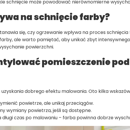
kie schnięcie może powodować nierównomierne wysychan
ywa na schnięcie farby?
anawia się, czy ogrzewanie wpływa na proces schnięcia f
farby, ale warto pamiętać, aby unikać zbyt intensywneg
ysychanie powierzchni.
ntylować pomieszczenie po
a uzyskania dobrego efektu malowania. Oto kilka wskazów
ymienić powietrze, ale unikaj przeciągów.
y wymiany powietrza, jeśli są dostępne.
a długi czas po malowaniu – farba powinna dobrze wysch