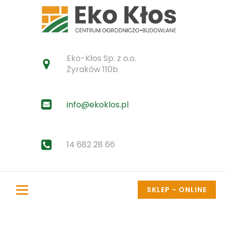
Eko-Kłos Sp. z o.o.
Żyraków 110b
info@ekoklos.pl
14 682 28 66
SKLEP - ONLINE