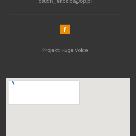
osuch_ekoklos@op.pl
Projekt: Huge Voice