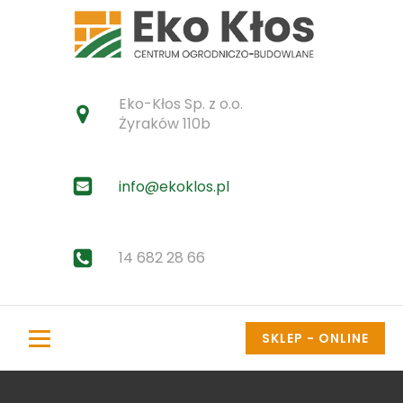
Eko-Kłos Sp. z o.o.
Żyraków 110b
info@ekoklos.pl
14 682 28 66
SKLEP - ONLINE