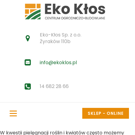
Eko-Kłos Sp. z o.o.
Żyraków 110b
info@ekoklos.pl
14 682 28 66
SKLEP - ONLINE
W kwestii pielęgnacji roślin i kwiatów często możemy