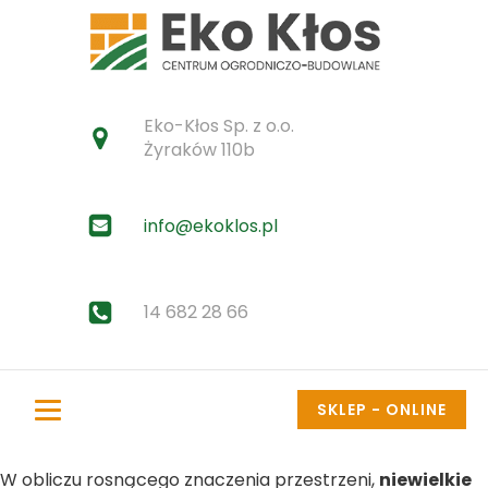
Eko-Kłos Sp. z o.o.
Żyraków 110b
info@ekoklos.pl
14 682 28 66
SKLEP - ONLINE
W obliczu rosnącego znaczenia przestrzeni,
niewielkie