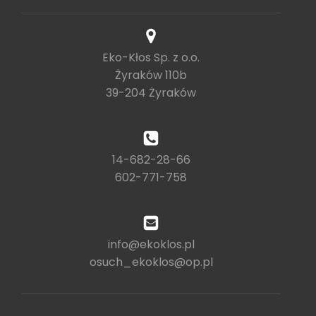
Eko-Kłos Sp. z o.o.
Żyraków 110b
39-204 Żyraków
14-682-28-66
602-771-758
info@ekoklos.pl
osuch_ekoklos@op.pl