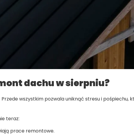
mont dachu w sierpniu?
ci. Przede wszystkim pozwala uniknąć stresu i pośpiech
e teraz:
twiają prace remontowe.