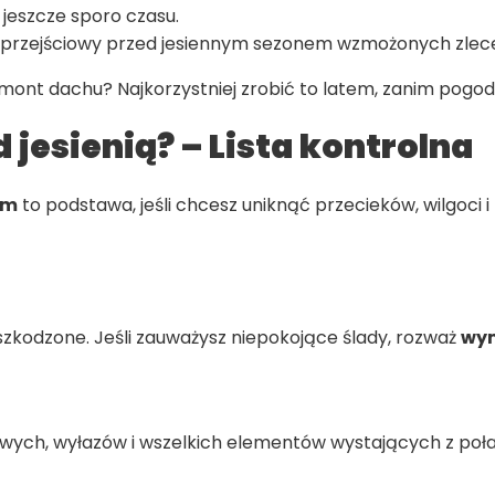
 jeszcze sporo czasu.
res przejściowy przed jesiennym sezonem wzmożonych zlec
mont dachu? Najkorzystniej zrobić to latem, zanim pogod
jesienią? – Lista kontrolna
ym
to podstawa, jeśli chcesz uniknąć przecieków, wilgoci i
szkodzone. Jeśli zauważysz niepokojące ślady, rozważ
wym
ych, wyłazów i wszelkich elementów wystających z poła