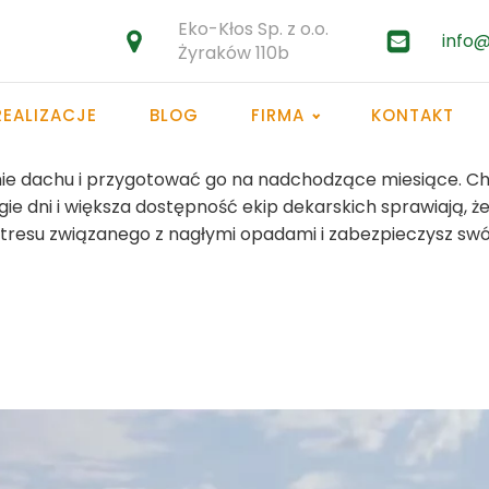
Eko-Kłos Sp. z o.o.
info@
Żyraków 110b
REALIZACJE
BLOG
FIRMA
KONTAKT
ie dachu i przygotować go na nadchodzące miesiące. Choć
ie dni i większa dostępność ekip dekarskich sprawiają, ż
 stresu związanego z nagłymi opadami i zabezpieczysz swó