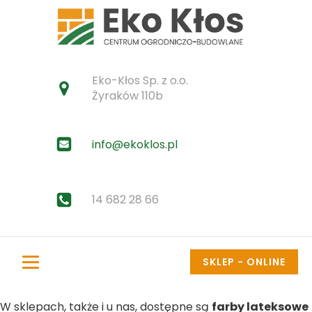
Eko-Kłos Sp. z o.o.
Żyraków 110b
info@ekoklos.pl
14 682 28 66
SKLEP - ONLINE
W sklepach, także i u nas, dostępne są
farby lateksowe