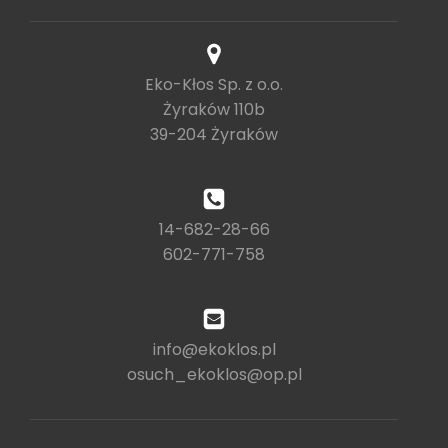
Eko-Kłos Sp. z o.o.
Żyraków 110b
39-204 Żyraków
14-682-28-66
602-771-758
info@ekoklos.pl
osuch_ekoklos@op.pl