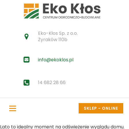
Eko-Kłos Sp. z o.o.
Żyraków 110b
info@ekoklos.pl
14 682 28 66
SKLEP - ONLINE
Lato to idealny moment na odświeżenie wyglądu domu.