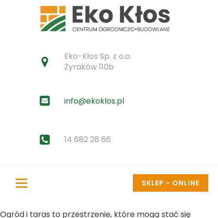
Eko-Kłos Sp. z o.o.
Żyraków 110b
info@ekoklos.pl
14 682 28 66
SKLEP - ONLINE
Ogród i taras to przestrzenie, które mogą stać się