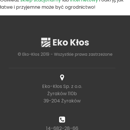
łatwe i przyjemne może być ogrodnictwo!
© Eko-Kłos 2019 - Wszystkie prawa zastrzeżone
Eko-Kłos Sp. z o.o.
Żyraków 110b
39-204 Żyraków
14-682-28-66