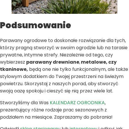
Podsumowanie
Parawany ogrodowe to doskonałe rozwiązanie dla tych,
którzy pragną stworzyć w swoim ogrodzie lub na tarasie
prywatne, intymne strefy. Niezależnie od tego, czy
wybierzesz
parawany drewniane
,
metalowe, czy
tkaninowe,
będą one nie tylko funkcjonalnym, ale także
stylowym dodatkiem do Twojej przestrzeni na świeżym
powietrzu. Skorzystaj z naszych porad, aby stworzyć
swoją oazę spokoju i cieszyć się nią przez wiele lat.
Stworzyliśmy dla Was
KALENDARZ OGRODNIKA
,
prezentujący różne rodzaje prac sezonowych z
podziałem na miesiące. Zapraszamy do pobrania!
Odwiedź
sklep stacjonarny
lub
internetowy
i odkryj, jak