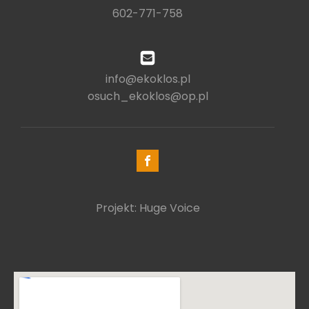
602-771-758
info@ekoklos.pl
osuch_ekoklos@op.pl
Projekt: Huge Voice