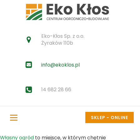
Eko-Kłos Sp. z o.o.
Żyraków 110b
info@ekoklos.pl
14 682 28 66
SKLEP - ONLINE
Własny ogród
to miejsce, w którym chętnie