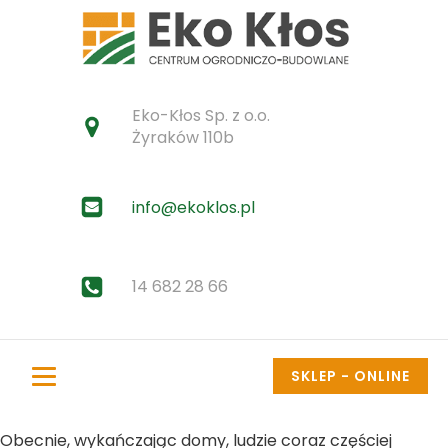
Eko-Kłos Sp. z o.o.
Żyraków 110b
info@ekoklos.pl
14 682 28 66
SKLEP - ONLINE
Obecnie, wykańczając domy, ludzie coraz częściej