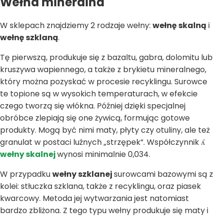
Wełna mineralna
W sklepach znajdziemy 2 rodzaje wełny:
wełnę skalną
i
wełnę szklaną
.
Tę pierwszą, produkuje się z bazaltu, gabra, dolomitu lub
kruszywa wapiennego, a także z brykietu mineralnego,
który można pozyskać w procesie recyklingu. Surowce
te topione są w wysokich temperaturach, w efekcie
czego tworzą się włókna. Później dzięki specjalnej
obróbce zlepiają się one żywicą, formując gotowe
produkty. Mogą być nimi maty, płyty czy otuliny, ale też
granulat w postaci luźnych „strzępek”. Współczynnik ʎ
wełny skalnej
wynosi minimalnie 0,034.
W przypadku
wełny szklanej
surowcami bazowymi są z
kolei: stłuczka szklana, także z recyklingu, oraz piasek
kwarcowy. Metoda jej wytwarzania jest natomiast
bardzo zbliżona. Z tego typu wełny produkuje się maty i