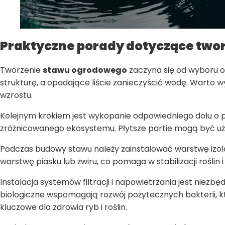
Praktyczne porady dotyczące two
Tworzenie
stawu ogrodowego
zaczyna się od wyboru o
strukturę, a opadające liście zanieczyścić wodę. Warto 
wzrostu.
Kolejnym krokiem jest wykopanie odpowiedniego dołu o poż
zróżnicowanego ekosystemu. Płytsze partie mogą być uży
Podczas budowy stawu należy zainstalować warstwę izola
warstwę piasku lub żwiru, co pomaga w stabilizacji roślin i u
Instalacja systemów filtracji i napowietrzania jest niezb
biologiczne wspomagają rozwój pożytecznych bakterii, k
kluczowe dla zdrowia ryb i roślin.