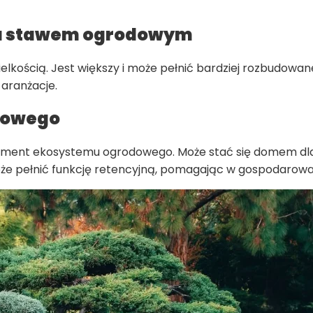
 a stawem ogrodowym
elkością. Jest większy i może pełnić bardziej rozbudow
 aranżacje.
odowego
lement ekosystemu ogrodowego. Może stać się domem dla wi
e pełnić funkcję retencyjną, pomagając w gospodarow