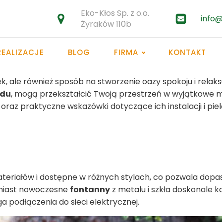
Eko-Kłos Sp. z o.o.
info@
Żyraków 110b
REALIZACJE
BLOG
FIRMA
KONTAKT
k, ale również sposób na stworzenie oazy spokoju i relak
odu
, mogą przekształcić Twoją przestrzeń w wyjątkowe m
z praktyczne wskazówki dotyczące ich instalacji i pielę
teriałów i dostępne w różnych stylach, co pozwala dopa
omiast nowoczesne
fontanny
z metalu i szkła doskonale k
a podłączenia do sieci elektrycznej.