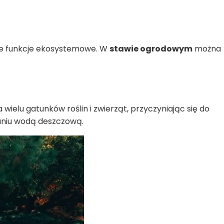
ane funkcje ekosystemowe. W
stawie ogrodowym
można
elu gatunków roślin i zwierząt, przyczyniając się do
aniu wodą deszczową.