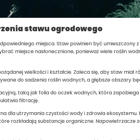
rzenia stawu ogrodowego
dpowiedniego miejsca. Staw powinien być umieszczony z 
wybrać miejsce nasłonecznione, ponieważ wiele roślin wo
ądanej wielkości i kształcie. Zaleca się, aby staw miał 
wane do sadzenia roślin wodnych, a głębsze obszary będ
cyjną, taką jak folia do oczek wodnych, która zapobieg
łatwia filtrację.
ędna dla utrzymania czystości wody i zdrowia ekosystemu. 
tóre rozkładają substancje organiczne. Napowietrzacze z