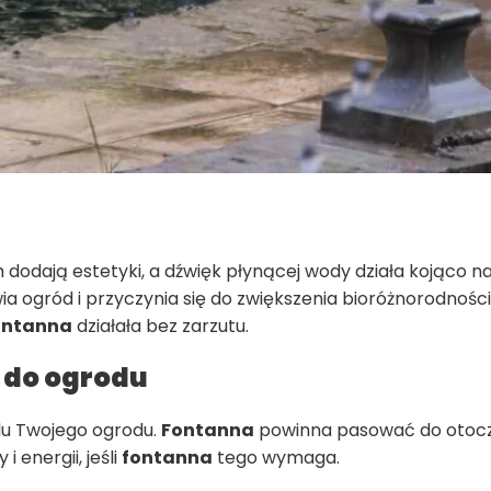
 dodają estetyki, a dźwięk płynącej wody działa kojąco n
ywia ogród i przyczynia się do zwiększenia bioróżnorodno
ontanna
działała bez zarzutu.
 do ogrodu
lu Twojego ogrodu.
Fontanna
powinna pasować do otocze
 energii, jeśli
fontanna
tego wymaga.