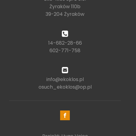
Żyraków 110b
39-204 Żyraków
14-682-28-66
602-771-758
info@ekoklos.pl
osuch_ekoklos@op.pl