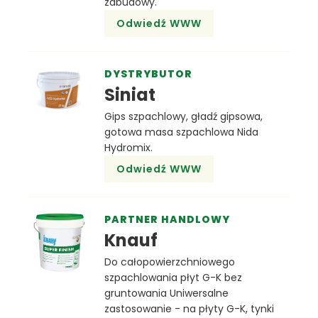
zabudowy.
Odwiedź WWW
DYSTRYBUTOR
Siniat
Gips szpachlowy, gładź gipsowa,
gotowa masa szpachlowa Nida
Hydromix.
Odwiedź WWW
PARTNER HANDLOWY
Knauf
Do całopowierzchniowego
szpachlowania płyt G-K bez
gruntowania Uniwersalne
zastosowanie - na płyty G-K, tynki