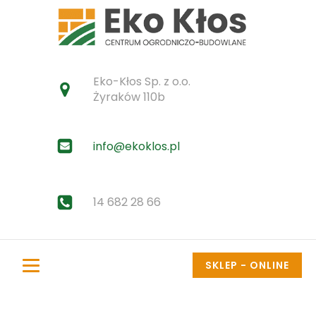
Eko-Kłos Sp. z o.o.
Żyraków 110b
info@ekoklos.pl
14 682 28 66
SKLEP - ONLINE