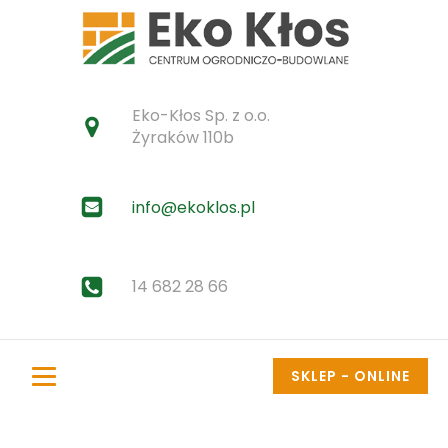
Eko-Kłos Sp. z o.o.
Żyraków 110b
info@ekoklos.pl
14 682 28 66
SKLEP - ONLINE