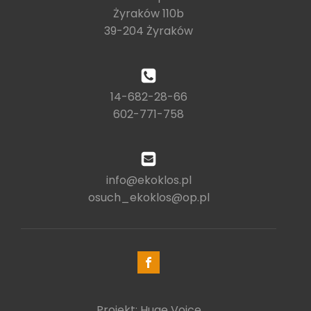
Żyraków 110b
39-204 Żyraków
14-682-28-66
602-771-758
info@ekoklos.pl
osuch_ekoklos@op.pl
Projekt: Huge Voice