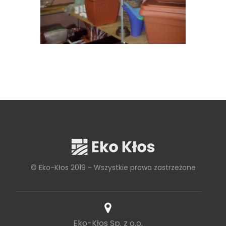
© Eko-Kłos 2019 - Wszystkie prawa zastrzeżone
Eko-Kłos Sp. z o.o.