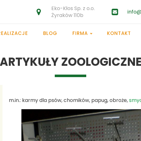
Eko-Kłos Sp. z o.o.
info@
Żyraków 110b
REALIZACJE
BLOG
FIRMA
KONTAKT
ARTYKUŁY ZOOLOGICZN
m.in.: karmy dla psów, chomików, papug, obroże,
smy