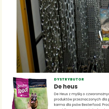
DYSTRYBUTOR
De heus
De Heus z myślą o czworonożnych
produktów przeznaczonych dla 
karma dla psów Besterfood. Prod