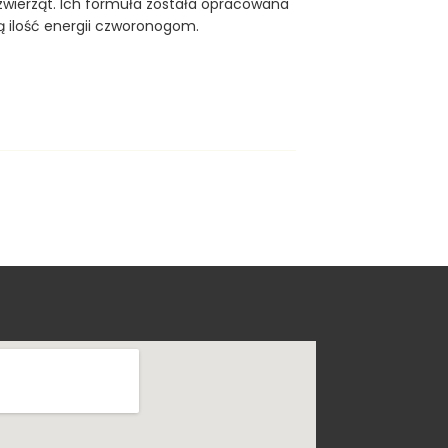
zwierząt. Ich formuła została opracowana
ą ilość energii czworonogom.