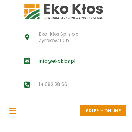
Eko-Kłos Sp. z o.o.
Żyraków 110b
info@ekoklos.pl
14 682 28 66
SKLEP - ONLINE