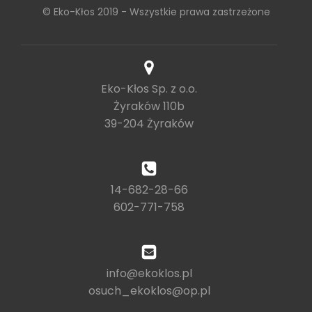
© Eko-Kłos 2019 - Wszystkie prawa zastrzeżone
Eko-Kłos Sp. z o.o.
Żyraków 110b
39-204 Żyraków
14-682-28-66
602-771-758
info@ekoklos.pl
osuch_ekoklos@op.pl